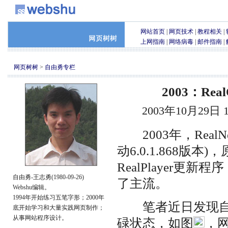
网站首页
|
网页技术
|
教程相关
|
上网指南
|
网络病毒
|
邮件指南
|
网页树树
>
自由勇专栏
2003：Re
2003年10月29日
2003年，RealNe
动6.0.1.868版本
RealPlayer更新
自由勇-王志勇(1980-09-26)
了主流。
Webshu编辑。
1994年开始练习五笔字形；2000年
笔者近日发现自己
底开始学习和大量实践网页制作；
从事网站程序设计。
碌状态，如图
，